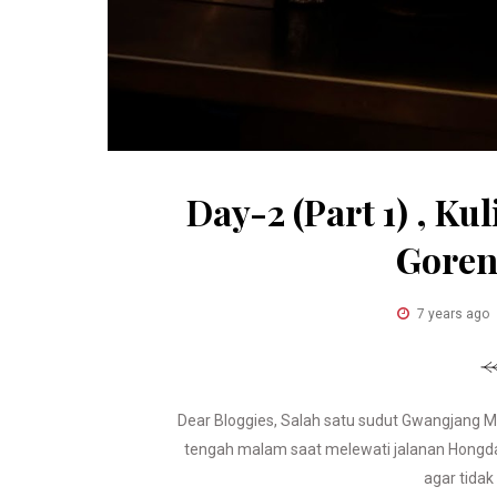
Day-2 (Part 1) , K
Goren
7 years ago
Dear Bloggies, Salah satu sudut Gwangjang Ma
tengah malam saat melewati jalanan Hongdae
agar tidak 