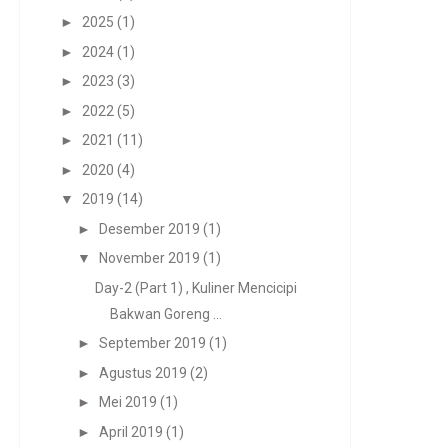
►
2025
(1)
►
2024
(1)
►
2023
(3)
►
2022
(5)
►
2021
(11)
►
2020
(4)
▼
2019
(14)
►
Desember 2019
(1)
▼
November 2019
(1)
Day-2 (Part 1) , Kuliner Mencicipi
Bakwan Goreng ...
►
September 2019
(1)
►
Agustus 2019
(2)
►
Mei 2019
(1)
►
April 2019
(1)