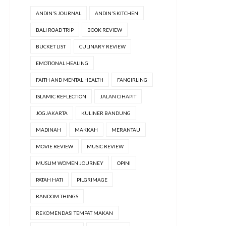
ANDIN'S JOURNAL
ANDIN'S KITCHEN
BALI ROAD TRIP
BOOK REVIEW
BUCKET LIST
CULINARY REVIEW
EMOTIONAL HEALING
FAITH AND MENTAL HEALTH
FANGIRLING
ISLAMIC REFLECTION
JALAN CIHAPIT
JOGJAKARTA
KULINER BANDUNG
MADINAH
MAKKAH
MERANTAU
MOVIE REVIEW
MUSIC REVIEW
MUSLIM WOMEN JOURNEY
OPINI
PATAH HATI
PILGRIMAGE
RANDOM THINGS
REKOMENDASI TEMPAT MAKAN