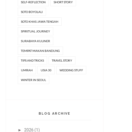
SELF-REFLECTION
SHORT STORY
SOTO BOYOLALI
SOTO KHAS JAWA TENGAH
SPIRITUAL JOURNEY
SURABAYA KULINER
TEMPAT MAKAN BANDUNG
TIPS AND TRICKS
TRAVEL STORY
UMRAH
USIA 30
WEDDING STUFF
WINTER IN SEOUL
BLOG ARCHIVE
►
2026
(1)