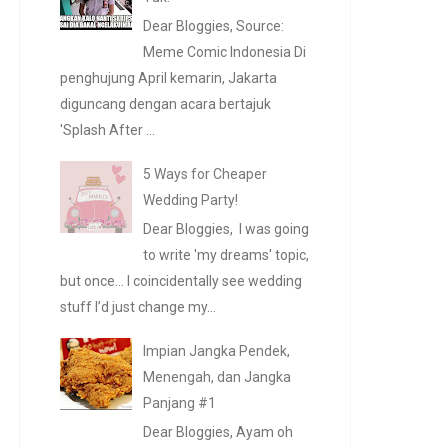
Dear Bloggies, Source:
Meme Comic Indonesia Di
penghujung April kemarin, Jakarta
diguncang dengan acara bertajuk
'Splash After ...
5 Ways for Cheaper
Wedding Party!
Dear Bloggies, I was going
to write 'my dreams' topic,
but once... I coincidentally see wedding
stuff I’d just change my...
Impian Jangka Pendek,
Menengah, dan Jangka
Panjang #1
Dear Bloggies, Ayam oh