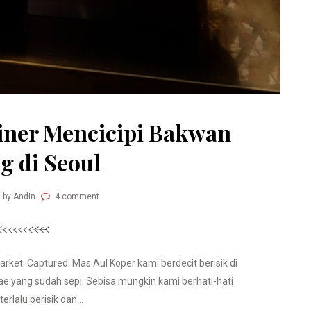
uliner Mencicipi Bakwan
g di Seoul
by Andin
4 comment
rket. Captured: Mas Aul Koper kami berdecit berisik di
 yang sudah sepi. Sebisa mungkin kami berhati-hati
terlalu berisik dan...