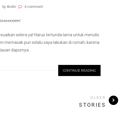
by Andin
4 comment
esuaikan selera ya! Harus tertunda lama untuk menulis
men memasak pun selalu saya lakukan di rumah, karena
tauan dapurnya...
CONTINUE READING
OLDER
STORIES