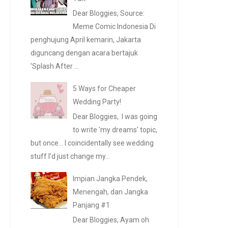
Dear Bloggies, Source:
Meme Comic Indonesia Di
penghujung April kemarin, Jakarta
diguncang dengan acara bertajuk
'Splash After ...
5 Ways for Cheaper
Wedding Party!
Dear Bloggies, I was going
to write 'my dreams' topic,
but once... I coincidentally see wedding
stuff I’d just change my...
Impian Jangka Pendek,
Menengah, dan Jangka
Panjang #1
Dear Bloggies, Ayam oh