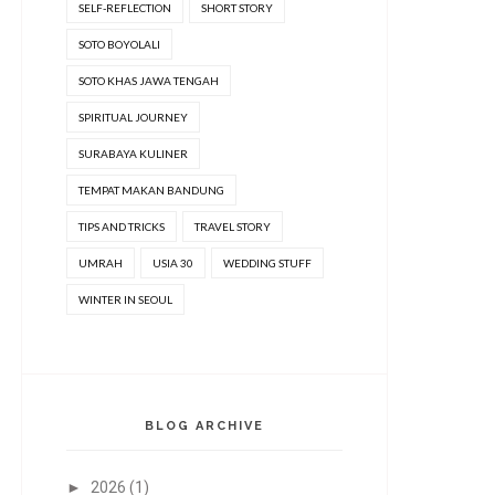
SELF-REFLECTION
SHORT STORY
SOTO BOYOLALI
SOTO KHAS JAWA TENGAH
SPIRITUAL JOURNEY
SURABAYA KULINER
TEMPAT MAKAN BANDUNG
TIPS AND TRICKS
TRAVEL STORY
UMRAH
USIA 30
WEDDING STUFF
WINTER IN SEOUL
BLOG ARCHIVE
►
2026
(1)