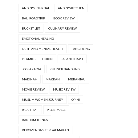
ANDIN'S JOURNAL
ANDIN'S KITCHEN
BALI ROAD TRIP
BOOK REVIEW
BUCKET LIST
CULINARY REVIEW
EMOTIONAL HEALING
FAITH AND MENTAL HEALTH
FANGIRLING
ISLAMIC REFLECTION
JALAN CIHAPIT
JOGJAKARTA
KULINER BANDUNG
MADINAH
MAKKAH
MERANTAU
MOVIE REVIEW
MUSIC REVIEW
MUSLIM WOMEN JOURNEY
OPINI
PATAH HATI
PILGRIMAGE
RANDOM THINGS
REKOMENDASI TEMPAT MAKAN