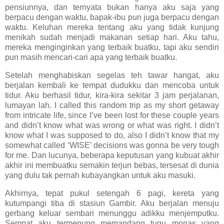
pensiunnya, dan ternyata bukan hanya aku saja yang
berpacu dengan waktu, bapak-ibu pun juga berpacu dengan
waktu. Keluhan mereka tentang aku yang tidak kunjung
menikah sudah menjadi makanan setiap hari. Aku tahu,
mereka menginginkan yang terbaik buatku, tapi aku sendiri
pun masih mencari-cari apa yang terbaik buatku.
Setelah menghabiskan segelas teh tawar hangat, aku
berjalan kembali ke tempat dudukku dan mencoba untuk
tidur. Aku berhasil tidur, kira-kira sekitar 3 jam perjalanan,
lumayan lah. I called this random trip as my short getaway
from intricate life, since I’ve been lost for these couple years
and didn’t know what was wrong or what was right. I didn’t
know what I was supposed to do, also I didn’t know that my
somewhat called ‘WISE’ decisions was gonna be very tough
for me. Dan lucunya, beberapa keputusan yang kubuat akhir
akhir ini membuatku semakin terjun bebas, tersesat di dunia
yang dulu tak pernah kubayangkan untuk aku masuki.
Akhirnya, tepat pukul setengah 6 pagi, kereta yang
kutumpangi tiba di stasiun Gambir. Aku berjalan menuju
gerbang keluar sembari menunggu adikku menjemputku.
Sempat aku termenung memandang tugu monas yang