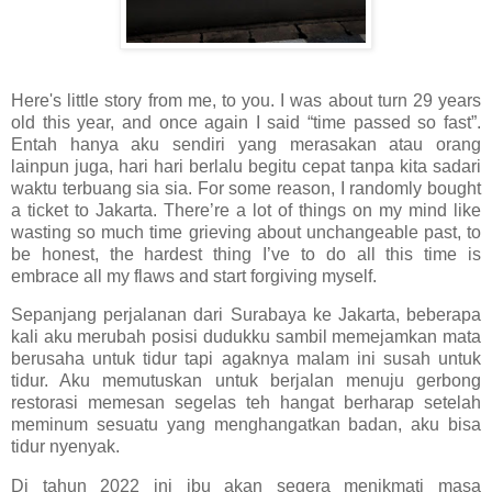
Here's little story from me, to you. I was about turn 29 years
old this year, and once again I said “time passed so fast”.
Entah hanya aku sendiri yang merasakan atau orang
lainpun juga, hari hari berlalu begitu cepat tanpa kita sadari
waktu terbuang sia sia. For some reason, I randomly bought
a ticket to Jakarta. There’re a lot of things on my mind like
wasting so much time grieving about unchangeable past, to
be honest, the hardest thing I’ve to do all this time is
embrace all my flaws and start forgiving myself.
Sepanjang perjalanan dari Surabaya ke Jakarta, beberapa
kali aku merubah posisi dudukku sambil memejamkan mata
berusaha untuk tidur tapi agaknya malam ini susah untuk
tidur. Aku memutuskan untuk berjalan menuju gerbong
restorasi memesan segelas teh hangat berharap setelah
meminum sesuatu yang menghangatkan badan, aku bisa
tidur nyenyak.
Di tahun 2022 ini ibu akan segera menikmati masa