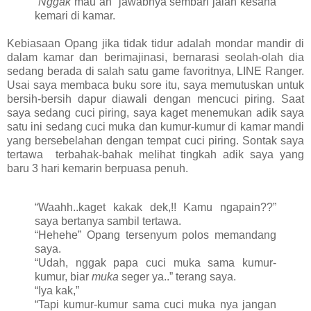
“
Nggak
mau ah” jawabnya sembari jalan kesana
kemari di kamar.
Kebiasaan Opang jika tidak tidur adalah mondar mandir di
dalam kamar dan berimajinasi, bernarasi seolah-olah dia
sedang berada di salah satu game favoritnya, LINE Ranger.
Usai saya membaca buku sore itu, saya memutuskan untuk
bersih-bersih dapur diawali dengan mencuci piring. Saat
saya sedang cuci piring, saya kaget menemukan adik saya
satu ini sedang cuci muka dan kumur-kumur di kamar mandi
yang bersebelahan dengan tempat cuci piring. Sontak saya
tertawa terbahak-bahak melihat tingkah adik saya yang
baru 3 hari kemarin berpuasa penuh.
“Waahh..kaget kakak dek,!! Kamu ngapain??”
saya bertanya sambil tertawa.
“Hehehe” Opang tersenyum polos memandang
saya.
“Udah, nggak papa cuci muka sama kumur-
kumur, biar
muka
seger ya..” terang saya.
“Iya kak,”
“Tapi kumur-kumur sama cuci muka nya jangan