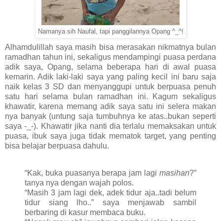
Namanya sih Naufal, tapi panggilannya Opang ^_^!
Alhamdulillah saya masih bisa merasakan nikmatnya bulan
ramadhan tahun ini, sekaligus mendampingi puasa perdana
adik saya, Opang, selama beberapa hari di awal puasa
kemarin. Adik laki-laki saya yang paling kecil ini baru saja
naik kelas 3 SD dan menyanggupi untuk berpuasa penuh
satu hari selama bulan ramadhan ini. Kagum sekaligus
khawatir, karena memang adik saya satu ini selera makan
nya banyak (untung saja tumbuhnya ke atas..bukan seperti
saya -_-). Khawatir jika nanti dia terlalu memaksakan untuk
puasa, ibuk saya juga tidak mematok target, yang penting
bisa belajar berpuasa dahulu.
“Kak, buka puasanya berapa jam lagi
masihan
?”
tanya nya dengan wajah polos.
“Masih 3 jam lagi dek, adek tidur aja..tadi belum
tidur siang lho..” saya menjawab sambil
berbaring di kasur membaca buku.